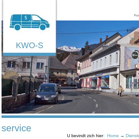
Por
KWO-S
service
U bevindt zich hier:
Home
→
Dienst