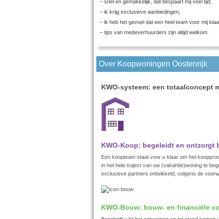
– snel en gemakkelijk, dat bespaart mij veel tijd;
– ik krijg exclusieve aanbiedingen;
– ik heb het gevoel dat een heel team voor mij klaa
– tips van medeverhuurders zijn altijd welkom.
Over Koopwoningen Oostenrijk
KWO-systeem: een totaalconcept m
KWO-Koop: begeleidt en ontzorgt b
Een koopteam staat voor u klaar om het koopproce
in het hele traject van uw (vakantie)woning te 
exclusieve partners ontwikkeld, volgens de voo
KWO-Bouw: bouw- en financiële co