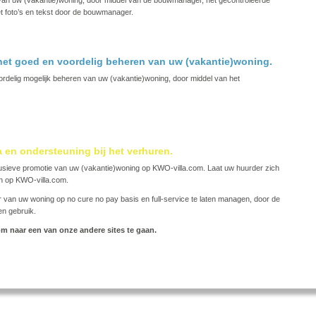
n van uw (vakantie)woning, door middel van de bouwmanager, het gecontroleerde
t foto’s en tekst door de bouwmanager.
et goed en voordelig beheren van uw (vakantie)woning.
rdelig mogelijk beheren van uw (vakantie)woning, door middel van het
 en ondersteuning bij het verhuren.
lusieve promotie van uw (vakantie)woning op KWO-villa.com. Laat uw huurder zich
en op KWO-villa.com.
r van uw woning op no cure no pay basis en full-service te laten managen, door de
en gebruik.
m naar een van onze andere sites te gaan.