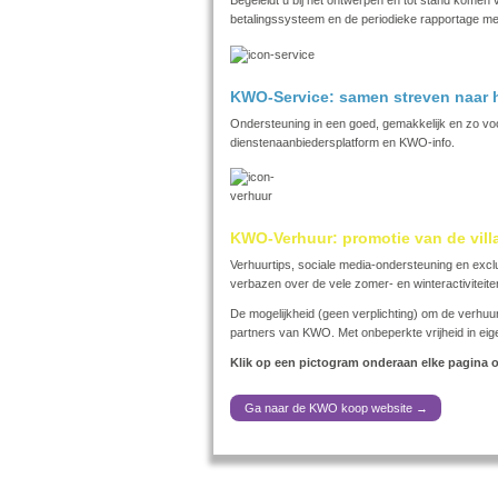
Begeleidt u bij het ontwerpen en tot stand kome
betalingssysteem en de periodieke rapportage me
KWO-Service: samen streven naar h
Ondersteuning in een goed, gemakkelijk en zo voo
dienstenaanbiedersplatform en KWO-info.
KWO-Verhuur: promotie van de villa
Verhuurtips, sociale media-ondersteuning en exc
verbazen over de vele zomer- en winteractiviteit
De mogelijkheid (geen verplichting) om de verhuu
partners van KWO. Met onbeperkte vrijheid in eig
Klik op een pictogram onderaan elke pagina o
Ga naar de KWO koop website →