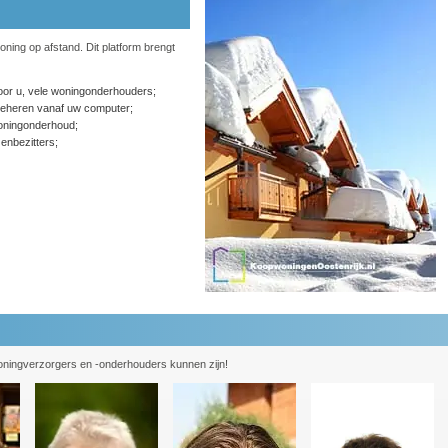
ning op afstand. Dit platform brengt
or u, vele woningonderhouders;
eheren vanaf uw computer;
ningonderhoud;
enbezitters;
oningverzorgers en -onderhouders kunnen zijn!