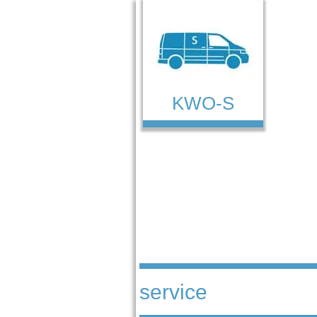
KWO-S
service