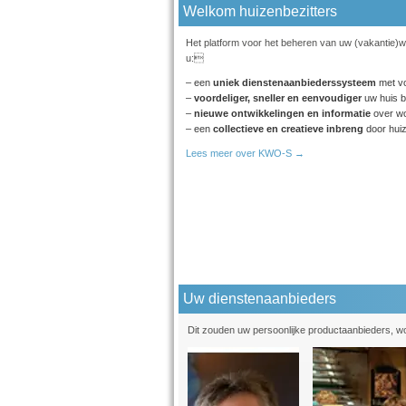
Welkom huizenbezitters
Het platform voor het beheren van uw (vakantie)wo
u:
– een
uniek dienstenaanbiederssysteem
met vo
–
voordeliger, sneller en eenvoudiger
uw huis b
–
nieuwe ontwikkelingen en informatie
over wo
– een
collectieve en creatieve inbreng
door huiz
Lees meer over KWO-S →
Uw dienstenaanbieders
Dit zouden uw persoonlijke productaanbieders, w