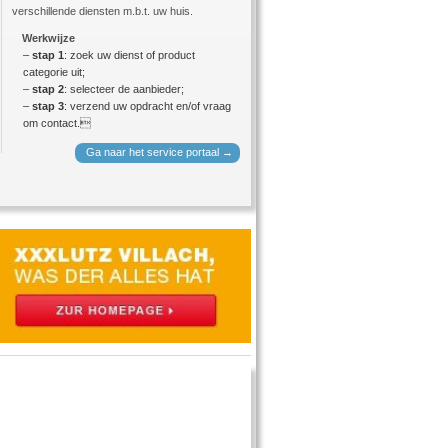
verschillende diensten m.b.t. uw huis.
Werkwijze
–
stap 1
: zoek uw dienst of product
categorie uit;
–
stap 2
: selecteer de aanbieder;
–
stap 3
: verzend uw opdracht en/of vraag
om contact.
Ga naar het service portaal →