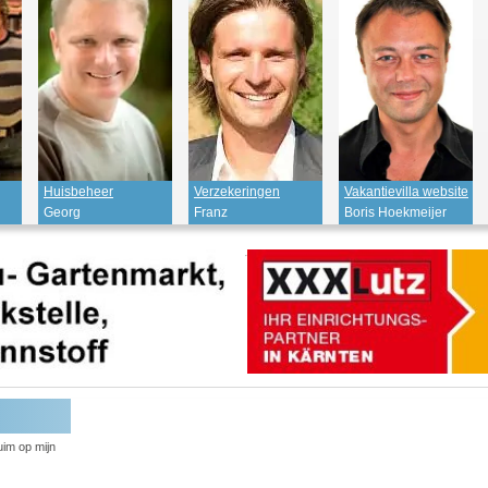
Vakantievilla website
Huisbeheer
Verzekeringen
Boris Hoekmeijer
Georg
Franz
advertenties
uim op mijn