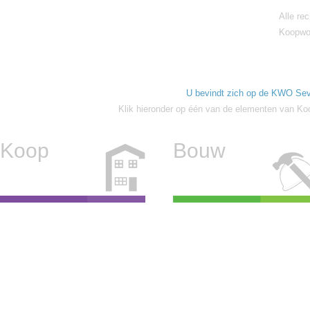
Alle re
Koopwon
U bevindt zich op de KWO Sev
Klik hieronder op één van de elementen van Ko
Koop
Bouw