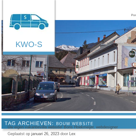
Por
KWO-S
TAG ARCHIEVEN:
BOUW WEBSITE
Uw eigen vakantievilla website! Boris Hoekmeijer, webdesigner
Geplaatst op
januari 26, 2023
door
Lex