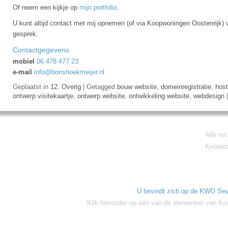
Of neem een kijkje op
mijn portfolio
.
U kunt altijd contact met mij opnemen (of via Koopwoningen Oostenrijk) 
gesprek.
Contactgegevens
mobiel
06 478 477 23
e-mail
info@borishoekmeijer.nl
Geplaatst in
12. Overig
|
Getagged
bouw website
,
domeinregistratie
,
host
ontwerp visitekaartje
,
ontwerp website
,
ontwikkeling website
,
webdesign
Alle re
Koopwon
U bevindt zich op de KWO Sev
Klik hieronder op één van de elementen van Ko