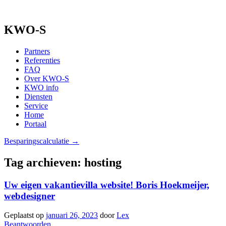
KWO-S
Partners
Referenties
FAQ
Over KWO-S
KWO info
Diensten
Service
Home
Portaal
Besparingscalculatie →
Tag archieven:
hosting
Uw eigen vakantievilla website! Boris Hoekmeijer,
webdesigner
Geplaatst op
januari 26, 2023
door
Lex
Beantwoorden