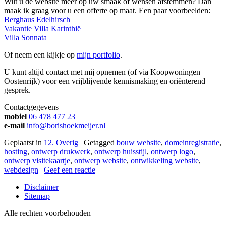
Wilt u de website meer op uw smaak of wensen afstemmen? Dan
maak ik graag voor u een offerte op maat. Een paar voorbeelden:
Berghaus Edelhirsch
Vakantie Villa Karinthië
Villa Sonnata
Of neem een kijkje op
mijn portfolio
.
U kunt altijd contact met mij opnemen (of via Koopwoningen
Oostenrijk) voor een vrijblijvende kennismaking en oriënterend
gesprek.
Contactgegevens
mobiel
06 478 477 23
e-mail
info@borishoekmeijer.nl
Geplaatst in
12. Overig
|
Getagged
bouw website
,
domeinregistratie
,
hosting
,
ontwerp drukwerk
,
ontwerp huisstijl
,
ontwerp logo
,
ontwerp visitekaartje
,
ontwerp website
,
ontwikkeling website
,
webdesign
|
Geef een reactie
Disclaimer
Sitemap
Alle rechten voorbehouden