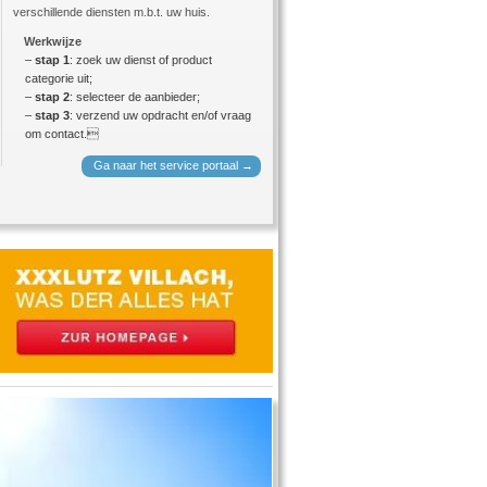
verschillende diensten m.b.t. uw huis.
Werkwijze
–
stap 1
: zoek uw dienst of product
categorie uit;
–
stap 2
: selecteer de aanbieder;
–
stap 3
: verzend uw opdracht en/of vraag
om contact.
Ga naar het service portaal →