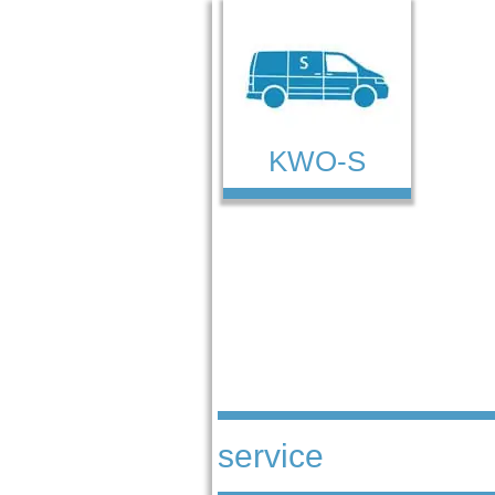
KWO-S
service