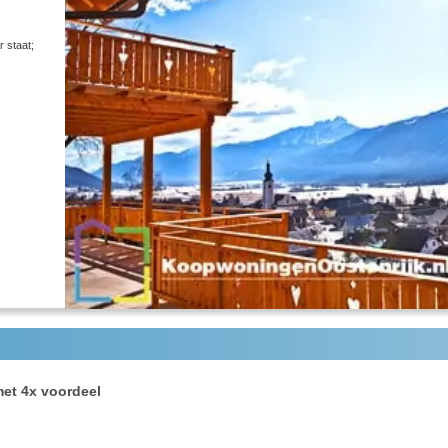
r staat;
et 4x voordeel