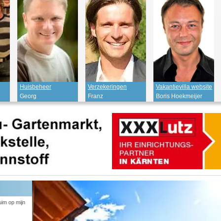
Vakantievilla website
Huisbeheer
Verzekeringen
Boris Hoekmeijer
Georg
Franz
advertenties
uim op mijn