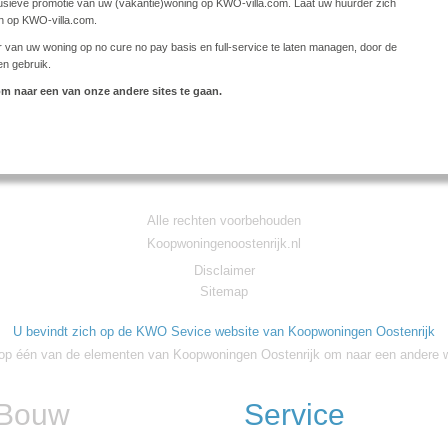
lusieve promotie van uw (vakantie)woning op KWO-villa.com. Laat uw huurder zich
en op KWO-villa.com.
r van uw woning op no cure no pay basis en full-service te laten managen, door de
en gebruik.
m naar een van onze andere sites te gaan.
Alle rechten voorbehouden
Koopwoningenoostenrijk.nl
Disclaimer
Sitemap
U bevindt zich op de KWO Sevice website van Koopwoningen Oostenrijk
r op één van de elementen van Koopwoningen Oostenrijk om naar een andere w
Bouw
Service