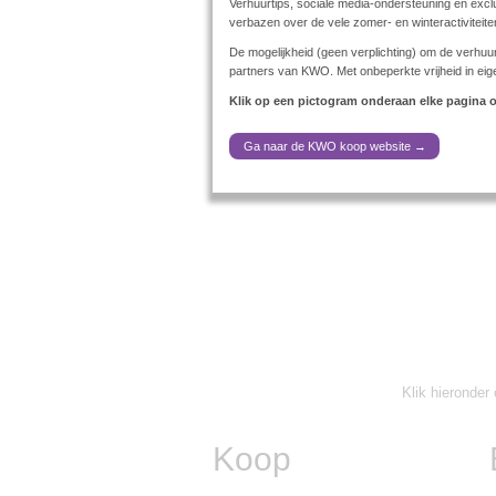
Verhuurtips, sociale media-ondersteuning en exc
verbazen over de vele zomer- en winteractiviteit
De mogelijkheid (geen verplichting) om de verhuu
partners van KWO. Met onbeperkte vrijheid in eig
Klik op een pictogram onderaan elke pagina o
Ga naar de KWO koop website →
Klik hieronde
Koop