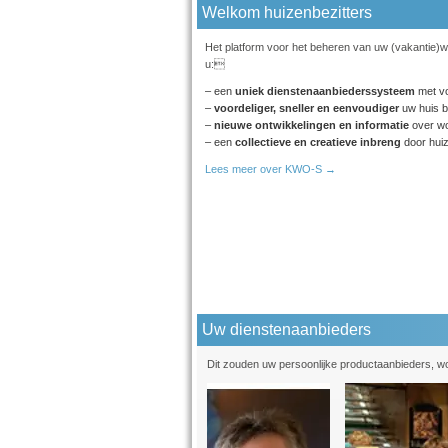
Welkom huizenbezitters
Het platform voor het beheren van uw (vakantie)wo
u:
– een
uniek dienstenaanbiederssysteem
met vo
–
voordeliger, sneller en eenvoudiger
uw huis b
–
nieuwe ontwikkelingen en informatie
over wo
– een
collectieve en creatieve inbreng
door huiz
Lees meer over KWO-S →
Uw dienstenaanbieders
Dit zouden uw persoonlijke productaanbieders, w