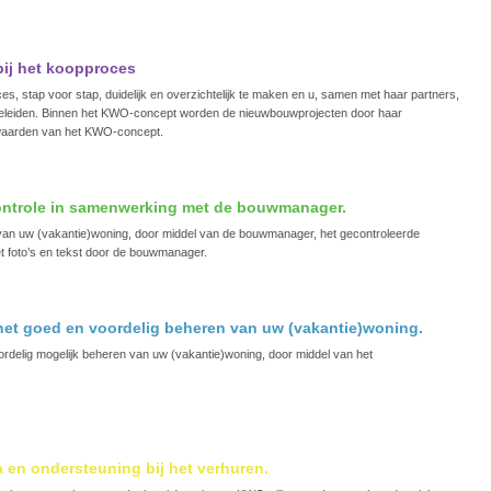
ij het koopproces
s, stap voor stap, duidelijk en overzichtelijk te maken en u, samen met haar partners,
begeleiden. Binnen het KWO-concept worden de nieuwbouwprojecten door haar
rwaarden van het KWO-concept.
ntrole in samenwerking met de bouwmanager.
n van uw (vakantie)woning, door middel van de bouwmanager, het gecontroleerde
t foto’s en tekst door de bouwmanager.
et goed en voordelig beheren van uw (vakantie)woning.
rdelig mogelijk beheren van uw (vakantie)woning, door middel van het
 en ondersteuning bij het verhuren.