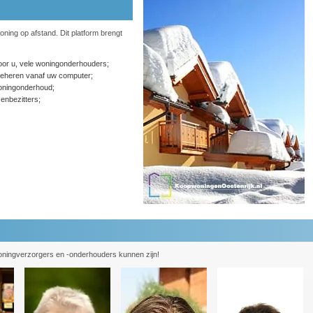
ning op afstand. Dit platform brengt
or u, vele woningonderhouders;
eheren vanaf uw computer;
ningonderhoud;
enbezitters;
oningverzorgers en -onderhouders kunnen zijn!