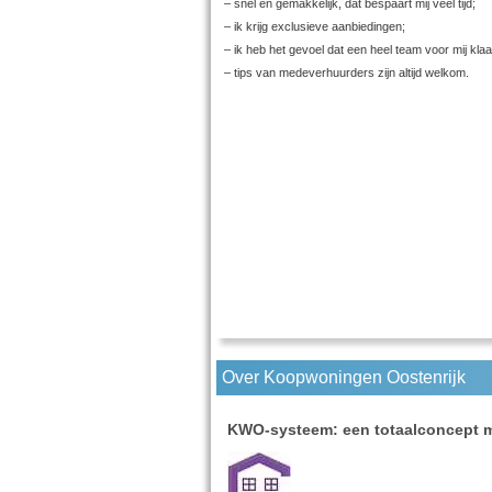
– snel en gemakkelijk, dat bespaart mij veel tijd;
– ik krijg exclusieve aanbiedingen;
– ik heb het gevoel dat een heel team voor mij klaa
– tips van medeverhuurders zijn altijd welkom.
Over Koopwoningen Oostenrijk
KWO-systeem: een totaalconcept m